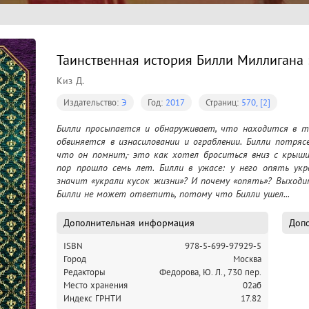
Таинственная история Билли Миллигана :
Киз Д.
Издательство:
Э
Год:
2017
Страниц:
570, [2]
Билли просыпается и обнаруживает, что находится в т
обвиняется в изнасиловании и ограблении. Билли потрясен
что он помнит,- это как хотел броситься вниз с крыши
пор прошло семь лет. Билли в ужасе: у него опять укр
значит «украли кусок жизни»? И почему «опять»? Выходит
Билли не может ответить, потому что Билли ушел... 
Дополнительная информация
Допо
ISBN
978-5-699-97929-5
Город
Москва
Редакторы
Федорова, Ю. Л., 730 пер.
Место хранения
02аб
Индекс ГРНТИ
17.82