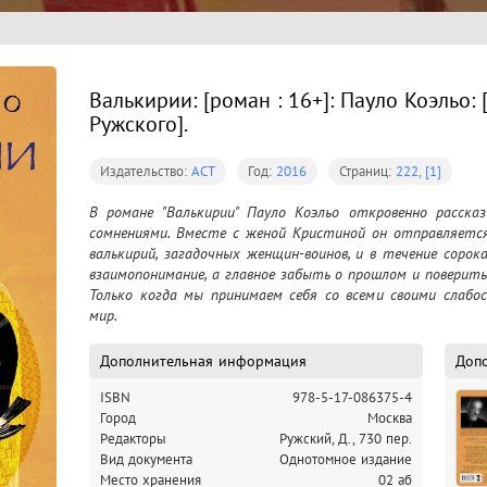
Валькирии: [роман : 16+]: Пауло Коэльо: [п
Ружского].
Издательство:
АСТ
Год:
2016
Страниц:
222, [1]
В романе "Валькирии" Пауло Коэльо откровенно расска
сомнениями. Вместе с женой Кристиной он отправляется
валькирий, загадочных женщин-воинов, и в течение соро
взаимопонимание, а главное забыть о прошлом и поверить 
Только когда мы принимаем себя со всеми своими слабо
мир.
Дополнительная информация
Доп
ISBN
978-5-17-086375-4
Город
Москва
Редакторы
Ружский, Д., 730 пер.
Вид документа
Однотомное издание
Место хранения
02 аб