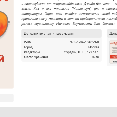
и голливудская от непревозойденного Дэвида Финчера — 
книга. Как и вся трилогия "Миллениум", раз и навсе
литературы. Сорок лет загадка исчезновения юной ро
промышленному магнату, и вот он предпринимает послед
розыск журналисту Микаэлю Блумквисту. Тот берется з
чтобы отвлечься от собственных неприятностей, но вск
чем кажется на первый взгляд. Как связано давнее пр
Дополнительная информация
Доп
убийствами женщин, случившимися в разные годы в разны
ISBN
978-5-04-104059-8
из Третьей Книги Моисея? И кто, в конце концов, покуш
Город
Москва
подошел к разгадке слишком близко? И уж тем более он 
Редакторы
Мурадян, К. Е., 730 пер.
приведет его в сущий ад среди идиллически мирного город
Место хранения
02аб