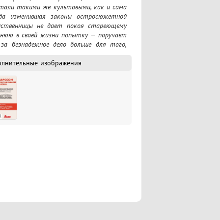
стали такими же культовыми, как и сама 
гда изменившая законы остросюжетной 
дственницы не дает покоя стареющему 
нюю в своей жизни попытку — поручает 
а безнадежное дело больше для того, 
оре понимает: проблема даже сложнее, 
оисшествие на острове с несколькими 
олнительные изображения
х уголках Швеции? При чем здесь цитаты 
ался на жизнь самого Микаэля, когда он 
не мог предположить, что расследование 
ка. 