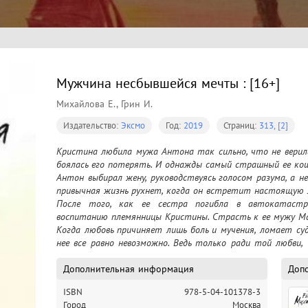
Мужчина несбывшейся мечты : [16+]
Михайлова Е., Грин И.
Издательство:
Эксмо
Год:
2019
Страниц:
313, [2]
Кристина любила мужа Антона так сильно, что не верила 
боялась его потерять. И однажды самый страшный ее кошм
Антон выбирал жену, руководствуясь голосом разума, а не 
привычная жизнь рухнет, когда он встретит настоящую 
После того, как ее сестра погибла в автокатастр
воспитанию племянницы Кристины. Страсть к ее мужу Ма
Когда любовь причиняет лишь боль и мучения, ломает су
нее все равно невозможно. Ведь только ради той любви,
стоит жить…
Дополнительная информация
Доп
ISBN
978-5-04-101378-3
Город
Москва