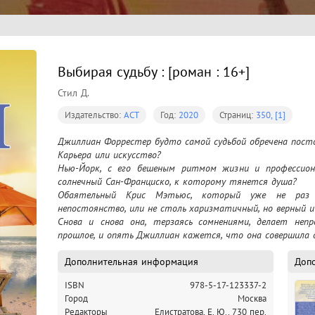
Выбирая судьбу : [роман : 16+]
Стил Д.
Издательство:
АСТ
Год:
2020
Страниц:
350, [1]
Джиллиан Форрестер будто самой судьбой обречена постоя
Карьера или искусство?

Нью-Йорк, с его бешеным ритмом жизни и профессион
солнечный Сан-Франциско, к которому тянется душа?

Обаятельный Крис Мэтьюс, который уже не раз д
непостоянство, или не столь харизматичный, но верный и
Снова и снова она, терзаясь сомнениями, делает непр
прошлое, и опять Джиллиан кажется, что она совершила о
Как отличить страсть от любви, а интуицию – от само
одну реку дважды? И что ждет Джиллиан в конце ее нелегк
Дополнительная информация
Доп
ISBN
978-5-17-123337-2
Ранее книга выходила в русском переводе под названием "В
Город
Москва
Редакторы
Елистратова, Е. Ю., 730 пер.