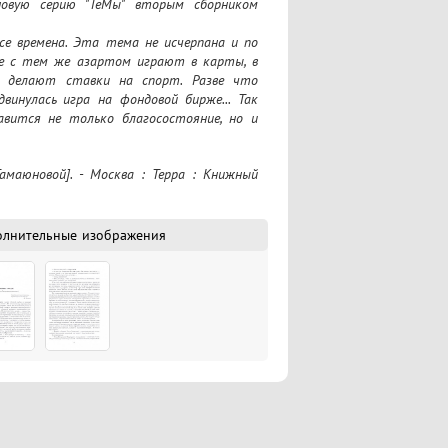
овую серию "ТеМы" вторым сборником 
се времена. Эта тема не исчерпана и по 
все с тем же азартом играют в карты, в 
и делают ставки на спорт. Разве что 
инулась игра на фондовой бирже... Так 
вится не только благосостояние, но и 
. Лермонтов, Л. Толстой, Н. Гоголь, Ф. 
амаюновой]. - Москва : Терра : Книжный 
ченко.
олнительные изображения