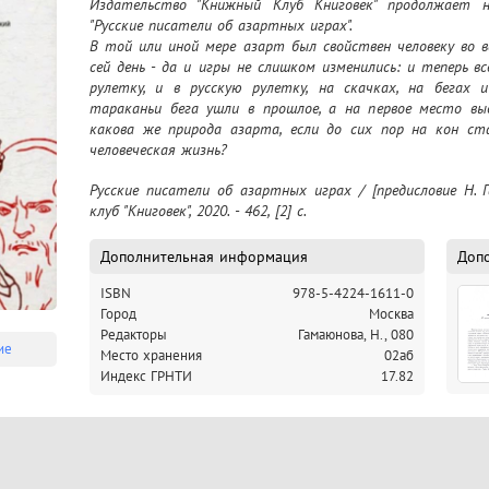
Издательство "Книжный Клуб Книговек" продолжает н
"Русские писатели об азартных играх".

В той или иной мере азарт был свойствен человеку во в
сей день - да и игры не слишком изменились: и теперь 
рулетку, и в русскую рулетку, на скачках, на бегах 
тараканьи бега ушли в прошлое, а на первое место выдв
какова же природа азарта, если до сих пор на кон ста
человеческая жизнь?

На этот вопрос в новом сборнике отвечают А. Пушкин, М
Русские писатели об азартных играх / [предисловие Н. Г
Достоевский, А. Чехов, Л. Андреев, А. Грин, А. Куприн, А. Авер
клуб "Книговек", 2020. - 462, [2] с.
Дополнительная информация
Доп
ISBN
978-5-4224-1611-0
Город
Москва
Редакторы
Гамаюнова, Н., 080
ие
Место хранения
02аб
Индекс ГРНТИ
17.82