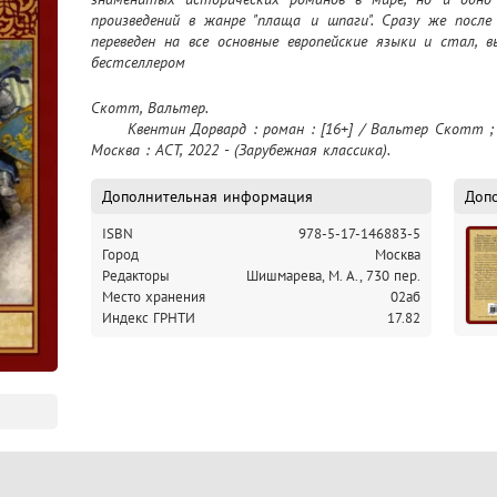
произведений в жанре "плаща и шпаги". Сразу же после
переведен на все основные европейские языки и стал, 
бестселлером
Скотт, Вальтер.

	Квентин Дорвард : роман : [16+] / Вальтер Скотт ; перевод с английского М. Шишмаревой. – 
Москва : АСТ, 2022 - (Зарубежная классика).
Дополнительная информация
Доп
ISBN
978-5-17-146883-5
Город
Москва
Редакторы
Шишмарева, М. А., 730 пер.
Место хранения
02аб
Индекс ГРНТИ
17.82