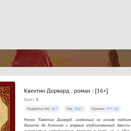
Квентин Дорвард : роман : [16+]
Скотт В.
Издательство:
АСТ
Год:
2022
Страниц:
477, [2]
Роман "Квентин Дорвард", созданный на основе подлин
Филиппа де Коммина и впервые опубликованный двести 
знаменитых исторических романов в мире, но и одно 