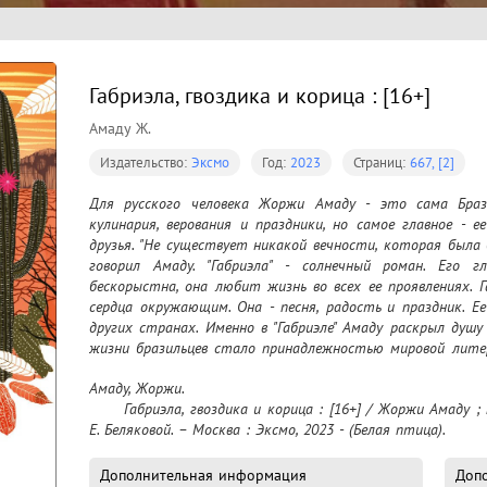
Габриэла, гвоздика и корица : [16+]
Амаду Ж.
Издательство:
Эксмо
Год:
2023
Страниц:
667, [2]
Для русского человека Жоржи Амаду - это сама Бразил
кулинария, верования и праздники, но самое главное - ее
друзья. "Не существует никакой вечности, которая была бы
говорил Амаду. "Габриэла" - солнечный роман. Его гл
бескорыстна, она любит жизнь во всех ее проявлениях. Га
сердца окружающим. Она - песня, радость и праздник. Ее
других странах. Именно в "Габриэле" Амаду раскрыл душу 
жизни бразильцев стало принадлежностью мировой литера
В Бразильцах радость живет от рождения!
Амаду, Жоржи.

	Габриэла, гвоздика и корица : [16+] / Жоржи Амаду ; перевод с португальского [и предисловие] 
Е. Беляковой. – Москва : Эксмо, 2023 - (Белая птица).
Дополнительная информация
Доп