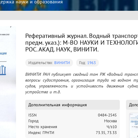
ржка науки и образования
Реферативный журнал. Водный транспорт: 
предм. указ.): М-ВО НАУКИ И ТЕХНОЛО
РОС. АКАД. НАУК, ВИНИТИ.
Издательство:
ВИНИТИ
Год:
1963
ВИНИТИ РАН публикует сводный том РЖ «Водный транспо
вопросы судостроения, организация труда на водном тр
судов, управляемость и устойчивость движения судна,
устройства и т.д.
Дополнительная информация
Доп
ISSN
0484-2545
Город
Москва
Место хранения
Ч/з10
Индекс ГРНТИ
73.35,
73.33