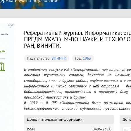
ржка науки и образования
Реферативный журнал. Информатика: отд. в
ПРЕДМ. УКАЗ.): М-ВО НАУКИ И ТЕХНОЛ
РАН, ВИНИТИ.
Издательство:
ВИНИТИ
Год:
1963
В отдельном выпуске РЖ «Информатика» помещаются реф
описания журнальных статей, докладов на научных к
стандартов, книг и других работ, опубликованных в мир
информатике и тесно связанных с ней отраслям – библ
бибилографоведению, архивоведению и архивному делу, к
прикладной лингвистике и другим. 

В 2019 г. В РЖ «Информатика» было размещено окол
библиографических описаний публикаций, представляющ
области информатики.
Дополнительная информация
Доп
ISSN
0486-235Х