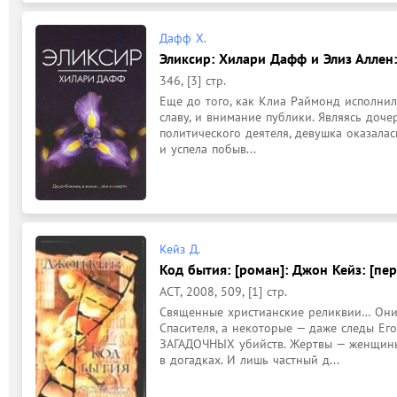
Дафф Х.
Эликсир: Хилари Дафф и Элиз Аллен: [
346, [3] стр.
Еще до того, как Клиа Раймонд исполнило
славу, и внимание публики. Являясь доче
политического деятеля, девушка оказала
и успела побыв...
Кейз Д.
Код бытия: [роман]: Джон Кейз: [перев
АСТ, 2008, 509, [1] стр.
Священные христианские реликвии… Они 
Спасителя, а некоторые — даже следы Ег
ЗАГАДОЧНЫХ убийств. Жертвы — женщины 
в догадках. И лишь частный д...