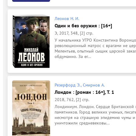
Леонов Н. И.
Один и без оружия : [16+]
Э, 2017, 348, [2] стр.
У начальника УГРО Константина Воронцо
революционный матрос с врагами не цер
Мелентьев, опытный сыщик царской закалк
обдуманно. За ег...
Резерфорд Э., Смирнов А.
Лондон : [роман : 16+], Т. 1
2018, 762, [2] стр.
Лондиниум. Лондон. Сердце Британской и
памятников. Город великих ученых, писат
несмотря на страшную эпидемию чумы и 
уничтожили средневековы...