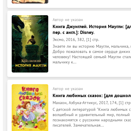
Автор не указан
Книга Джунглей. История Маугли: [д
пер. с англ.]: Disney.
Эксмо, 2016, 382, [1] стр.
Знаете ли вы историю Маугли, мальчика, 
Добро пожаловать в самое сердце диких 
человеку! Настоящей семьей Маугли стали
мальчику к...
Автор не указан
Книга любимых сказок: [для дошколь
Махаон, Азбука-Аттикус, 2017, 174, [1] стр
С детской литературой "Книга любимых ск
волшебный и удивительный мир, полный 
познакомятся с русскими народными ска
писателей. Замечательная...