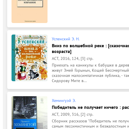
Успенский Э. Н.
Вниз по волшебной реке : [сказочна
возраста]
АСТ, 2016, 124, [3] стр.
Приехать на каникулы к бабушке в деревн
живут Змей Горыныч, Кощей Бессмертный,
сказочная малосимпатичная публика, - та
Сидорову Мите в...
Хемингуэй Э.
Победитель не получает ничего : расс
АСТ, 2009, 316, [2] стр.
Сборник рассказов "Победитель не получ
самым пессимистичным и безжалостным из