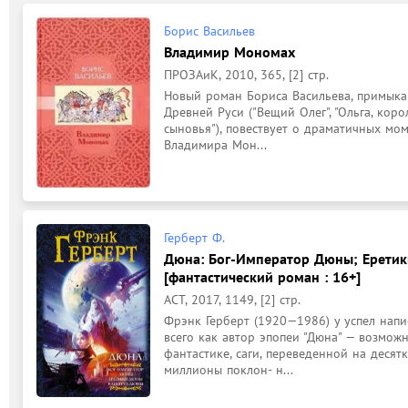
Борис Васильев
Владимир Мономах
ПРОЗАиК, 2010, 365, [2] стр.
Новый роман Бориса Васильева, примыка
Древней Руси ("Вещий Олег", "Ольга, корол
сыновья"), повествует о драматичных мом
Владимира Мон...
Герберт Ф.
Дюна: Бог-Император Дюны; Еретик
[фантастический роман : 16+]
АСТ, 2017, 1149, [2] стр.
Фрэнк Герберт (1920—1986) у успел напис
всего как автор эпопеи "Дюна" — возможн
фантастике, саги, переведенной на десят
миллионы поклон- н...