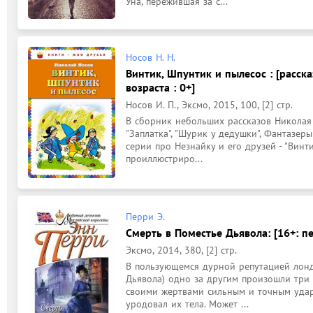
Уна, пережившая за с...
Носов Н. Н.
Винтик, Шпунтик и пылесос : [расск
возраста : 0+]
Носов И. П., Эксмо, 2015, 100, [2] стр.
В сборник небольших рассказов Николая Но
"Заплатка", "Шурик у дедушки", Фантазеры",
серии про Незнайку и его друзей - "Винти
проиллюстриро...
Перри Э.
Смерть в Поместье Дьявола: [16+: пер
Эксмо, 2014, 380, [2] стр.
В пользующемся дурной репутацией лонд
Дьявола) одно за другим произошли три у
своими жертвами сильным и точным ударо
уродовал их тела. Может ...