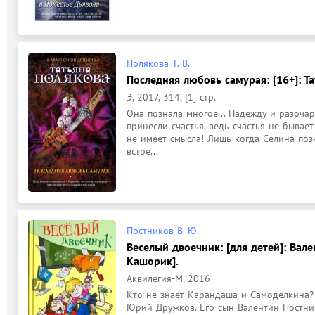
Полякова Т. В.
Последняя любовь самурая: [16+]: Т
Э, 2017, 314, [1] стр.
Она познала многое... Надежду и разочаро
принесли счастья, ведь счастья не бывает
не имеет смысла! Лишь когда Селина позн
встре...
Постников В. Ю.
Веселый двоечник: [для детей]: Вале
Кашорик].
Аквилегия-М, 2016
Кто не знает Карандаша и Самоделкина? 
Юрий Дружков. Его сын Валентин Постник