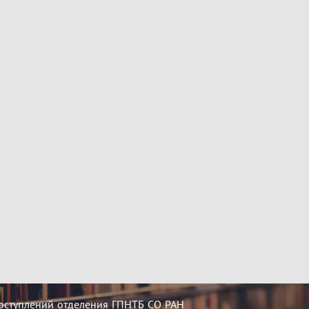
оступлений отделения ГПНТБ СО РАН