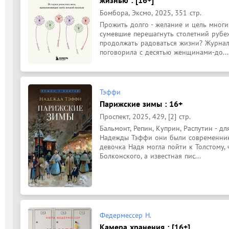
жизнью : [16+]
Бомбора, Эксмо, 2025, 351 стр.
Прожить долго - желание и цель многих
сумевшие перешагнуть столетний рубеж,
продолжать радоваться жизни? Журнал
поговорила с десятью женщинами-до...
Тэффи
Парижские зимы : 16+
Проспект, 2025, 429, [2] стр.
Бальмонт, Репин, Куприн, Распутин - дл
Надежды Тэффи они были современника
девочка Надя могла пойти к Толстому,
Болконского, а известная пис...
Федермессер Н.
Камера хранения : [16+]