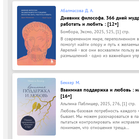
Абалмасова Д. А.
Дневник философа. 366 дней мудр
работать и любить : [12+]
Бомбора, Эксмо, 2025, 525, [1] стр.
В современном мире, переполненном в
помогут найти опору и путь к желаемым
Аврелий - все они восхваляли пользу в
размышлений - одно из важнейших упр.
Беккер М.
Взаимная поддержка и любовь : н
[16+]
Альпина Паблишер, 2025, 276, [1] стр.
Любовь-базовая потребность каждого ч
бывает. Мы можем разочароваться в пар
пытаться контролировать или исправлят
понимаем, что отношения треща...