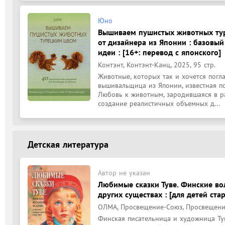
Юно
Вышиваем пушистых животных тур
от дизайнера из Японии : базовы
идеи : [16+: перевод с японского]
Контэнт, Контэнт-Канц, 2025, 95 стр.
Животные, которых так и хочется погл
вышивальщица из Японии, известная по
Любовь к животным, зародившаяся в ра
создание реалистичных объемных д...
Детская литература
Автор не указан
Любимые сказки Туве. Финские во
других существах : [для детей ста
ОЛМА, Просвещение-Союз, Просвещение, 
Финская писательница и художница Тув