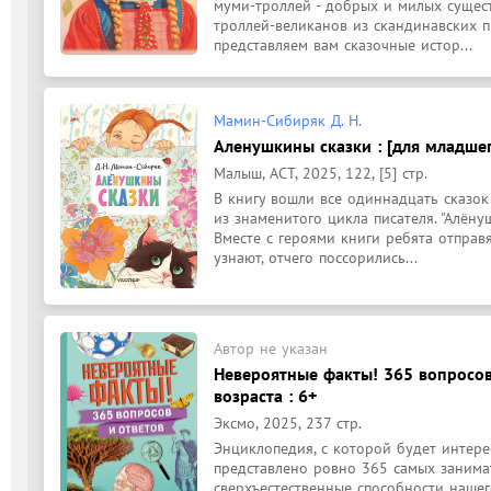
муми-троллей - добрых и милых сущест
троллей-великанов из скандинавских пр
представляем вам сказочные истор...
Мамин-Сибиряк Д. Н.
Аленушкины сказки : [для младшег
Малыш, АСТ, 2025, 122, [5] стр.
В книгу вошли все одиннадцать сказо
из знаменитого цикла писателя. "Алёну
Вместе с героями книги ребята отправя
узнают, отчего поссорились...
Автор не указан
Невероятные факты! 365 вопросов 
возраста : 6+
Эксмо, 2025, 237 стр.
Энциклопедия, с которой будет интерес
представлено ровно 365 самых занимат
сверхъестественные способности нашег