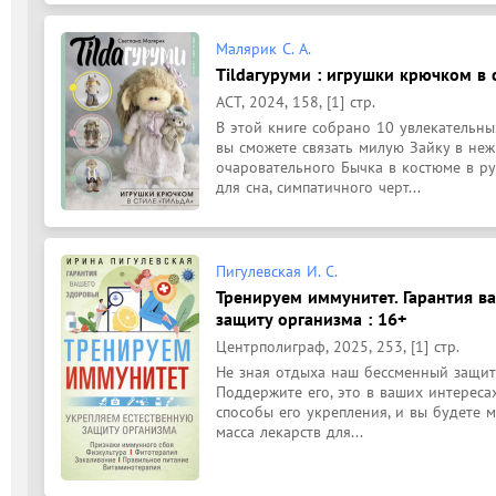
Малярик С. А.
Tildaгуруми : игрушки крючком в с
АСТ, 2024, 158, [1] стр.
В этой книге собрано 10 увлекательных
вы сможете связать милую Зайку в неж
очаровательного Бычка в костюме в рус
для сна, симпатичного черт...
Пигулевская И. С.
Тренируем иммунитет. Гарантия в
защиту организма : 16+
Центрполиграф, 2025, 253, [1] стр.
Не зная отдыха наш бессменный защитн
Поддержите его, это в ваших интересах
способы его укрепления, и вы будете 
масса лекарств для...