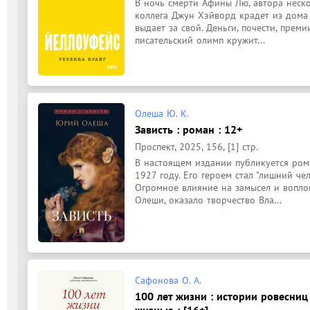
В ночь смерти Афины Лю, автора неско
коллега Джун Хэйворд крадет из дома 
выдает за свой. Деньги, почести, преми
писательский олимп кружит...
Олеша Ю. К.
Зависть : роман : 12+
Проспект, 2025, 156, [1] стр.
В настоящем издании публикуется рома
1927 году. Его героем стал "лишний че
Огромное влияние на замысел и воплощ
Олеши, оказало творчество Вла...
Сафонова О. А.
100 лет жизни : истории ровесни