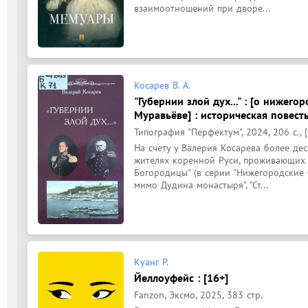
взаимоотношений при дворе...
Косарев В. А.
"Губернии злой дух..." : [о нижего
Муравьёве] : историческая повест
Типография "Перфектум", 2024, 206 с., [1
На счету у Валерия Косарева более дес
жителях коренной Руси, проживающих по
Богородицы" (в серии "Нижегородские б
мимо Дудина монастыря", "Ст...
Куанг Р.
Йеллоуфейс : [16+]
Fanzon, Эксмо, 2025, 383 стр.