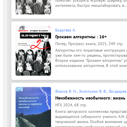
помогает ускорить игровую графику, о
интеллекта, быстро масштабировать в..
Бхаргава А.
Грокаем алгоритмы : 16+
Питер, Прогресс книга, 2025, 349 стр.
Алгоритмы-это пошаговые инструкции р
уже были кем-то решены, протестирова
Второе издание "Грокаем алгоритмы" у
использование алгоритмов. В этой книг
Власов В. Н., Золотухин В. В., Гвоздарев
Неизбежность необычного: жизнь
НГУ, 2024, 68 стр.
Книга авторского коллектива представ
выдающегося сибирского ученого А.Н. 
творческой жизни. Особое внимание у
исследованиям необычных явлений на 