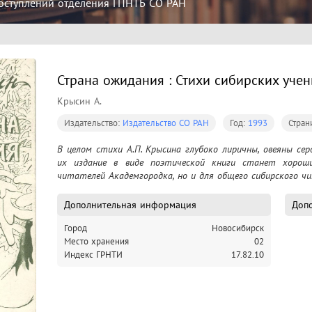
оступлений отделения ГПНТБ СО РАН
Страна ожидания : Стихи сибирских уче
Крысин А.
Издательство:
Издательство СО РАН
Год:
1993
Стран
В целом стихи А.П. Крысина глубоко лиричны, овеяны се
их издание в виде поэтической книги станет хорош
читателей Академгородка, но и для общего сибирского ч
Дополнительная информация
Допо
Город
Новосибирск
Место хранения
02
Индекс ГРНТИ
17.82.10