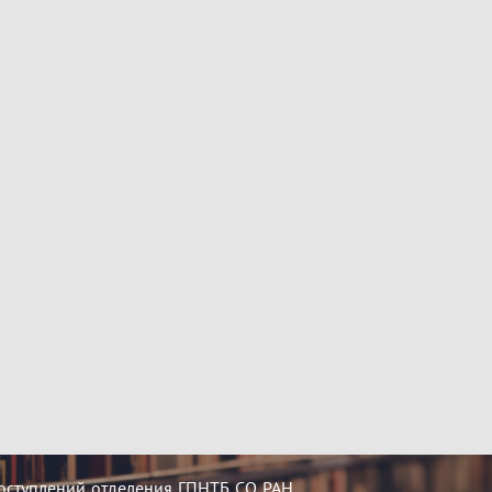
оступлений отделения ГПНТБ СО РАН