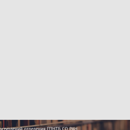
оступлений отделения ГПНТБ СО РАН