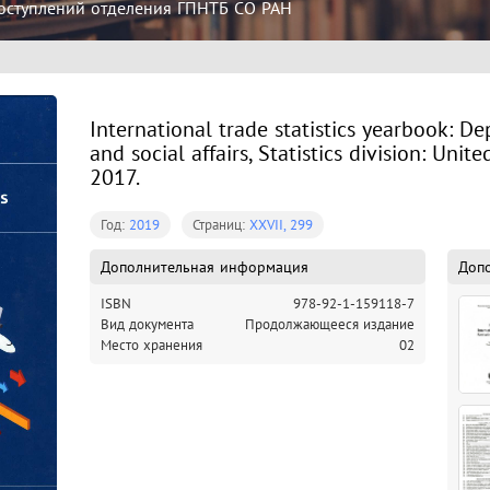
оступлений отделения ГПНТБ СО РАН
International trade statistics yearbook: 
and social affairs, Statistics division: Unit
2017.
Год:
2019
Страниц:
XXVII, 299
Дополнительная информация
Доп
ISBN
978-92-1-159118-7
Вид документа
Продолжающееся издание
Место хранения
02