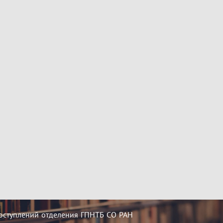
оступлений отделения ГПНТБ СО РАН