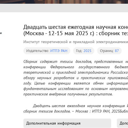
Двадцать шестая ежегодная научная ко
(Москва - 12-15 мая 2025 г.) : сборник т
Институт теоретической и прикладной электродинамик
Издательство:
ИТПЭ РАН
Год:
2025
Страниц:
87
Сборник содержит тезисы докладов, представленных н
конференции Федерального государственного бюдж
теоретической и прикладной электродинамики Российской
обзору научных разработок и практических приложений
году. Целью конференции является обмен информацие
фундаментальным исследованиям по основным направлен
практическое внедрение полученных результатов.
	Двадцать шестая ежегодная научная конференция ИТПЭ РАН (Москва - 12-15 мая 2025 г.) : 
сборник тезисов докладов. – Москва : ИТПЭ РАН, 2025Библи
Дополнительная информация
Допо