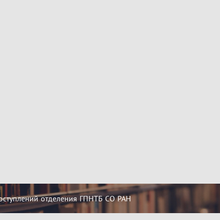
оступлений отделения ГПНТБ СО РАН