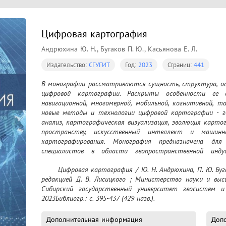
Цифровая картография
Андрюхина Ю. Н., Бугаков П. Ю., Касьянова Е. Л.
Издательство:
СГУГИТ
Год:
2023
Страниц:
441
В монографии рассматриваются сущность, структура, ос
цифровой картографии. Раскрыты особенности ее ос
навигационной, многомерной, мобильной, когнитивной, т
новые методы и технологии цифровой картографии - ге
анализ, картографическая визуализация, эволюция карт
пространству, искусственный интеллект и машинно
картографирования. Монография предназначена для 
специалистов в области геопространственной ин
докторантов, аспирантов, магистрантов и студентов, о
	Цифровая картография / Ю. Н. Андрюхина, П. Ю. Бугаков, Е. Л. Касьянова [и др.] ; под научной 
"Картография и геоинформатика". Рекомендовано 
редакцией Д. В. Лисицкого ; Министерство науки и высш
геоинформатики СГУГИТ, Ученым советом Института гео
Сибирский государственный университет геосистем и 
2023Библиогр.: с. 395-437 (429 назв.).
Дополнительная информация
Допо