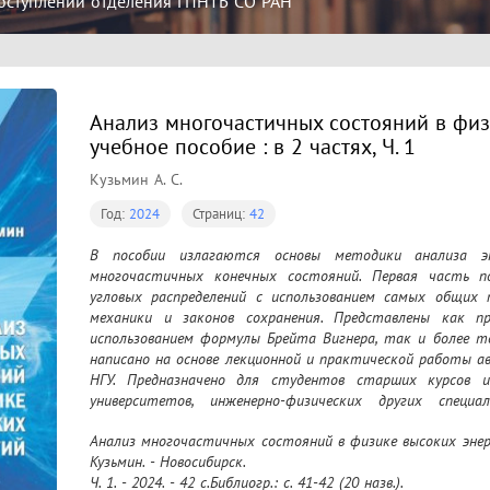
оступлений отделения ГПНТБ СО РАН
Анализ многочастичных состояний в физ
учебное пособие : в 2 частях, Ч. 1
Кузьмин А. С.
Год:
2024
Страниц:
42
В пособии излагаются основы методики анализа эк
многочастичных конечных состояний. Первая часть по
угловых распределений с использованием самых общих 
механики и законов сохранения. Представлены как п
использованием формулы Брейта Вигнера, так и более то
написано на основе лекционной и практической работы 
НГУ. Предназначено для студентов старших курсов и
университетов, инженерно-физических других специал
участвующих в анализе экспериментальных данных физик
Анализ многочастичных состояний в физике высоких энергий
Кузьмин. - Новосибирск.

Ч. 1. - 2024. - 42 c.Библиогр.: с. 41-42 (20 назв.).