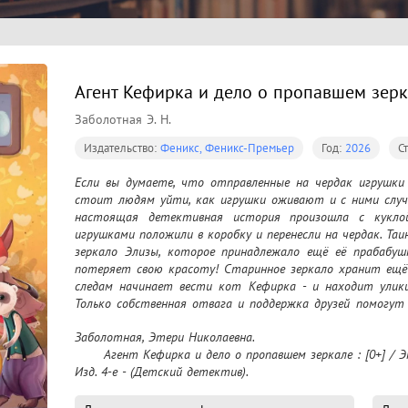
Агент Кефирка и дело о пропавшем зерка
Заболотная Э. Н.
Издательство:
Феникс, Феникс-Премьер
Год:
2026
С
Если вы думаете, что отправленные на чердак игрушки 
стоит людям уйти, как игрушки оживают и с ними случ
настоящая детективная история произошла с куклой
игрушками положили в коробку и перенесли на чердак. Та
зеркало Элизы, которое принадлежало ещё её прабабушке
потеряет свою красоту! Старинное зеркало хранит ещё о
следам начинает вести кот Кефирка - и находит улики
Только собственная отвага и поддержка друзей помогут
дело!
Заболотная, Этери Николаевна.

	Агент Кефирка и дело о пропавшем зеркале : [0+] / Этери Заболотная ; художник К. Ёлкина. – 
Изд. 4-е - (Детский детектив).