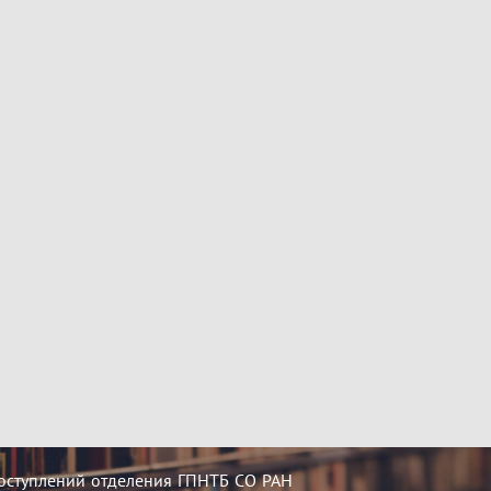
оступлений отделения ГПНТБ СО РАН