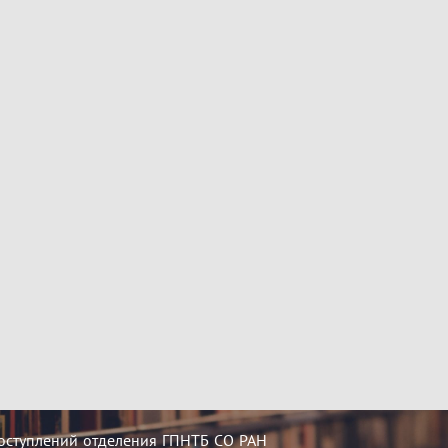
оступлений отделения ГПНТБ СО РАН