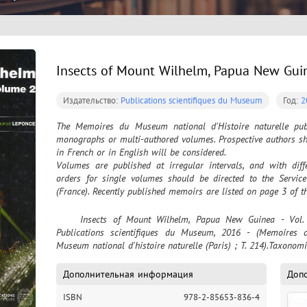
Insects of Mount Wilhelm, Papua New Guine
Издательство:
Publications scientifiques du Museum
Год:
2
The Memoires du Museum national d'Histoire naturelle publi
monographs or multi-authored volumes. Prospective authors sho
in French or in English will be considered. 

Volumes are published at irregular intervals, and with diffe
orders for single volumes should be directed to the Service
(France). Recently published memoirs are listed on page 3 of th
	Insects of Mount Wilhelm, Papua New Guinea - Vol. 2 / editor T. Robillard [et al.]. – Paris : 
Publications scientifiques du Museum, 2016 - (Memoires d
Museum national d'histoire naturelle (Paris) ; Т. 214).Taxonomi
Дополнительная информация
Доп
ISBN
978-2-85653-836-4