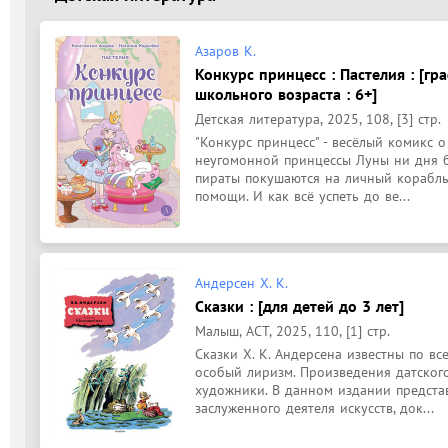
Азаров К.
Конкурс принцесс : Пастелия : [гр
школьного возраста : 6+]
Детская литература, 2025, 108, [3] стр.
"Конкурс принцесс" - весёлый комикс о
неугомонной принцессы Луны ни дня бе
пираты покушаются на личный корабль,
помощи. И как всё успеть до ве...
Андерсен Х. К.
Сказки : [для детей до 3 лет]
Малыш, АСТ, 2025, 110, [1] стр.
Сказки Х. К. Андерсена известны по все
особый лиризм. Произведения датског
художники. В данном издании представ
заслуженного деятеля искусств, док...