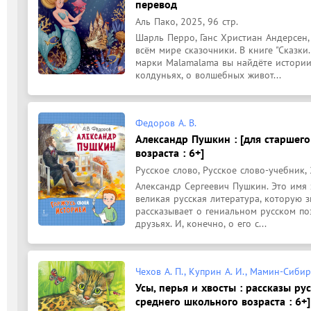
перевод
Аль Пако, 2025, 96 стр.
Шарль Перро, Ганс Христиан Андерсен,
всём мире сказочники. В книге "Сказки
марки Malamalama вы найдёте истории 
колдуньях, о волшебных живот...
Федоров А. В.
Александр Пушкин : [для старшег
возраста : 6+]
Русское слово, Русское слово-учебник, 2
Александр Сергеевич Пушкин. Это имя 
великая русская литература, которую з
рассказывает о гениальном русском поэт
друзьях. И, конечно, о его с...
Чехов А. П., Куприн А. И., Мамин-Сибир
Усы, перья и хвосты : рассказы ру
среднего школьного возраста : 6+]