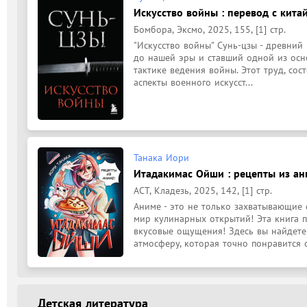
Искусство войны : перевод с китай
Бомбора, Эксмо, 2025, 155, [1] стр.
"Искусство войны" Сунь-цзы - древний 
до нашей эры и ставший одной из осн
тактике ведения войны. Этот труд, сос
аспекты военного искусст...
Танака Иори
Итадакимас Ойши : рецепты из ани
АСТ, Кладезь, 2025, 142, [1] стр.
Аниме - это не только захватывающие 
мир кулинарных открытий! Эта книга п
вкусовые ощущения! Здесь вы найдете 
атмосферу, которая точно понравится о
Детская литература