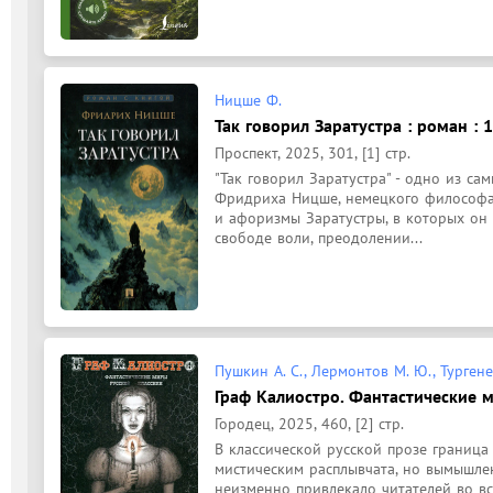
Ницше Ф.
Так говорил Заратустра : роман : 
Проспект, 2025, 301, [1] стр.
"Так говорил Заратустра" - одно из са
Фридриха Ницше, немецкого философа и
и афоризмы Заратустры, в которых он и
свободе воли, преодолении...
Пушкин А. С., Лермонтов М. Ю., Тургенев 
Граф Калиостро. Фантастические м
Городец, 2025, 460, [2] стр.
В классической русской прозе граница
мистическим расплывчата, но вымышлен
неизменно привлекало читателей во все