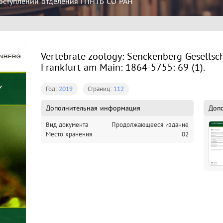
оступлений отделения ГПНТБ СО РАН
Vertebrate zoology: Senckenberg Gesellsch
Frankfurt am Main: 1864-5755: 69 (1).
Год:
2019
Страниц:
112
Дополнительная информация
Доп
Вид документа
Продолжающееся издание
Место хранения
02