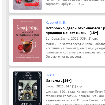
торговать арбузами на ...
Харский К. В.
Осторожно, двери открываются : р
продавца меняет жизнь : [18+]
Бомбора, Эксмо, 2025, 539, [2] стр.
Матвей не хватал звезд с неба. Работа
искренне не понимал, как люди умудряю
произошло событие, заставившее его по
Он заключил пари, согл...
Чиж А.
Из тьмы : [16+]
Эксмо, 2025, 347, [1] стр.
Февраль 1901 года. На окраине Петерб
странными колотыми ранами. Великий 
надежный напарник Родион Ванзаров бе
загадочного дела. Свидетели утверждают