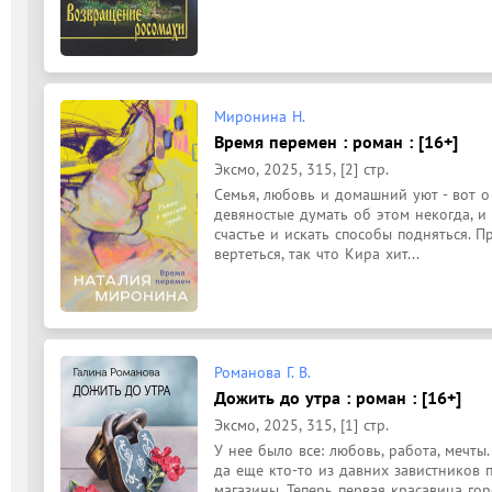
Миронина Н.
Время перемен : роман : [16+]
Эксмо, 2025, 315, [2] стр.
Семья, любовь и домашний уют - вот о 
девяностые думать об этом некогда, и
счастье и искать способы подняться. П
вертеться, так что Кира хит...
Романова Г. В.
Дожить до утра : роман : [16+]
Эксмо, 2025, 315, [1] стр.
У нее было все: любовь, работа, мечты.
да еще кто-то из давних завистников п
магазины. Теперь первая красавица го