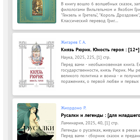
В книгу вошло 6 волшебных сказок, з
филологами Вильгельмом и Якобом Грим
"Гензель и Гретель", "Король Дроздовик", 
Классический перевод Григ...
Жигарев Г. А.
Князь Рюрик. Юность героя : [12+]
Наука, 2025, 225, [1] стр.
Перед вами - необыкновенная книга. Ее
государственности, князь Рюрик. Мы ре
великого политика и воина - и получи
поражениях, о первой любви и первых в
Жиордоно Р.
Русалки и легенды : [для младшего
Ламинария, 2025, 40, [1] стр.
Легенды о русалках, живущих в реках и
Перед вами - сборник сказок и предан