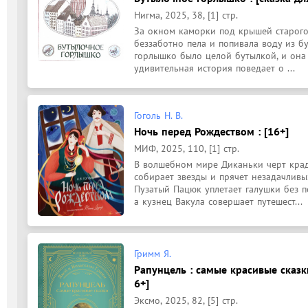
Нигма, 2025, 38, [1] стр.
За окном каморки под крышей старого 
беззаботно пела и попивала воду из бу
горлышко было целой бутылкой, и она 
удивительная история поведает о ...
Гоголь Н. В.
Ночь перед Рождеством : [16+]
МИФ, 2025, 110, [1] стр.
В волшебном мире Диканьки черт краде
собирает звезды и прячет незадачливы
Пузатый Пацюк уплетает галушки без по
а кузнец Вакула совершает путешест...
Гримм Я.
Рапунцель : самые красивые сказки
6+]
Эксмо, 2025, 82, [5] стр.