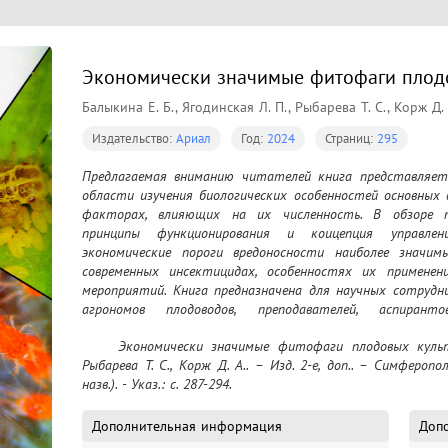
Экономически значимые фитофаги плодо
Балыкина Е. Б., Ягодинская Л. П., Рыбарева Т. С., Корж Д. 
Издательство:
Ариал
Год:
2024
Страниц:
295
Предлагаемая вниманию читателей книга представляет
области изучения биологических особенностей основных 
факторах, влияющих на их численность. В обзоре пр
принципы функционирования и коицепция управлени
экономические пороги вредоносности наиболее значим
современных инсектицидах, особенностях их примене
мероприятий. Книга предназначена для научных сотрудни
агрономов плодоводов, преподавателей, аспиран
сельскохозяйственных высших учебных заведений.
	Экономически значимые фитофаги плодовых культур / Балыкина Е. Б., Ягодинская Л. П., 
Рыбарева Т. С., Корж Д. А.. – Изд. 2-е, доп.. – Симферопол
назв.). - Указ.: с. 287-294.
Дополнительная информация
Доп