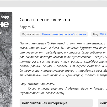
Слова в песне сверчков
Бару М. Б.
Издательство:
Новое литературное обозрение
Год:
2025
"Только напишешь "бабье лето", а оно уже и кончается, а
того, что раньше не было бы написано другими или даже т
отличается от предыдущих, в которых были собраны оче
раз писатель предпринимает иное путешествие - вглубь с
тонкие эссе, составившие книгу, рисуют калейдоскопич
самым разным вещам и голосам. От деревенской жизни и
до рефлексии литературного труда и парадоксов россий
внимательным очеркистом и хроникером, только теперь
его реальность и собственную внутреннюю жизнь.
Бару, Михаил Борисович.

	Слова в песне сверчков / Михаил Бару. – Москва : Новое литературное обозрение, 2025 - 
(Художественная словесность).
Дополнительная информация
Допо