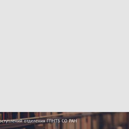
оступлений отделения ГПНТБ СО РАН