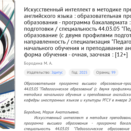
Искусственный интеллект в методике п
английского языка : образовательная п
образования - программа бакалавриата 
подготовки / специальность 44.03.05 "П
образование (с двумя профилями подгот
направленность / специализация "Педаг
начального обучения и преподавание анг
форма обучения - очная, заочная : [12+]
Бородина М. А.
Издательство:
Эдитус
Год:
2025
Страниц:
99
Образовательная программа высшего образования-про
44.03.05 "Педагогическое образование" (с двумя профилями
методика начального обучения и преподавание английско
кафедры иностранных языков и культуры РГСУ в январе 2
Бородина, Мария Анатольевна.

	Искусственный интеллект в методике преподавания английского языка : образовательная 
программа высшего образования - программа бакала
специальность 44.03.05 "Педагогическое образовани