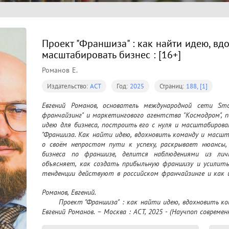
Проект "Франшиза" : как найти идею, вд
масштабировать бизнес : [16+]
Романов Е.
Издательство:
АСТ
Год:
2025
Страниц:
188, [1]
Евгений Романов, основатель международной сети Smo
франчайзинг" и маркетингового агентства "Космодром", 
идею для бизнеса, построить его с нуля и масштабирова
"Франшиза. Как найти идею, вдохновить команду и масшт
о своём непростом пути к успеху, раскрывает нюансы,
бизнеса по франшизе, делится наблюдениями из лич
объясняет, как создать прибыльную франшизу и усилить 
тенденции действуют в российском франчайзинге и как и
для развития бизнеса. Какие три главных правила важн
Романов, Евгений.

и не разориться. Какие четыре шага нужно дел
	Проект "Франшиза" : как найти идею, вдохновить команду и масштабировать бизнес : [16+] / 
совершенствовался, а вы не потеряли контроль над ним. 
Евгений Романов. – Москва : АСТ, 2025 - (Научпоп современ
по франшизе самые эффективные. Как выбрать кач
действительно сможете зарабатывать, и что нужно для