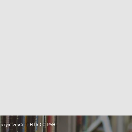
оступлений ГПНТБ СО РАН