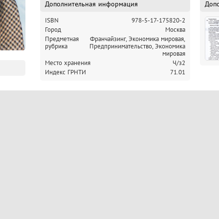
для всех, кто ищет мощную мотивацию и свежие идеи д
Дополнительная информация
Доп
стремится к его усилению
ISBN
978-5-17-175820-2
Город
Москва
Предметная
Франчайзинг, Экономика мировая,
рубрика
Предпринимательство, Экономика
мировая
Место хранения
Ч/з2
Индекс ГРНТИ
71.01