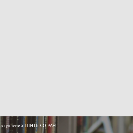
оступлений ГПНТБ СО РАН