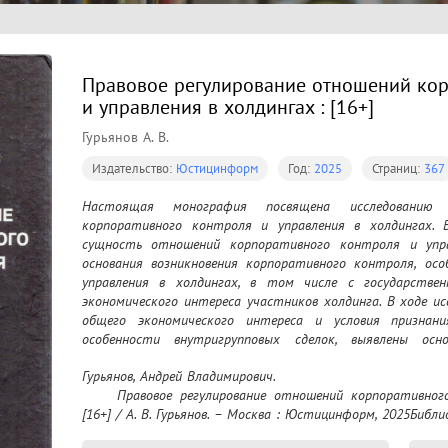
Правовое регулирование отношений кор
и управления в холдингах : [16+]
Гурьянов А. В.
Издательство:
Юстицинформ
Год:
2025
Страниц:
367
Настоящая монография посвящена исследованию п
корпоративного контроля и управления в холдингах. 
сущность отношений корпоративного контроля и управ
основания возникновения корпоративного контроля, осо
управления в холдингах, в том числе с государстве
экономического интереса участников холдинга. В ходе и
общего экономического интереса и условия признани
особенности внутригрупповых сделок, выявлены осн
централизованного управления денежными средствами уч
Гурьянов, Андрей Владимирович.

охраны интересов подконтрольных обществ, а так
	Правовое регулирование отношений корпоративного контроля и управления в холдингах : 
материальной консолидации при несостоятельности учас
[16+] / А. В. Гурьянов. – Москва : Юстицинформ, 2025Библиог
для научных работников, преподавателей, аспирантов и
для практикующих юристов.