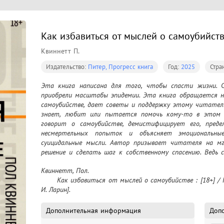
Как избавиться от мыслей о самоубийстве
Квиннетт П.
Издательство:
Питер, Прогресс книга
Год:
2025
Стра
Эта книга написана для того, чтобы спасти жизни. Са
приобрели масштабы эпидемии. Эта книга обращается не
самоубийстве, дает советы и поддержку этому читателю
знает, любит или пытается помочь кому-то в этом в
говорит о самоубийстве, демистифицирует его, предел
несмертельных попыток и объясняет эмоциональны
суицидальные мысли. Автор призывает читателя на мгн
решение и сделать шаг к собственному спасению. Ведь с
которое нельзя изменить
Квиннетт, Пол.

	Как избавиться от мыслей о самоубийстве : [18+] / Пол Квиннетт ; [перевел с английского А. 
И. Ларин].
Дополнительная информация
Доп