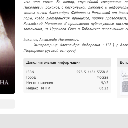
чем эта книга. Ее автор, крупнейший специалист п
Николаевич Боханов, с бесконечной любовью и неформал
этапы жизни Александры Фёдоровны Романовой от детс
поры, когда лютеранская принцесса, приняв православие,
Российской Монархии. В приложении публикуются письма 
заточения, из Царского Села и Тобольска: исполненные 
единственной за всю историю православной России.
Боханов, Александр Николаевич.

	Императрица Александра Федоровна : [12+] / Александр Боханов. – Москва : Вече, 2025 - 
(Портреты русской истории).
Дополнительная информация
Доп
ISBN
978-5-4484-5358-8
Город
Москва
Место хранения
Ч/з2
Индекс ГРНТИ
03.23