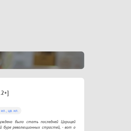
12+]
 ил., цв. ил.
уждено было стать последней Царицей 
й буре революционных страстей, - вот о 