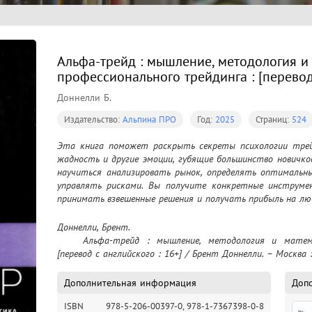
Альфа-трейд : мышление, методология и
профессионального трейдинга : [перевод 
Доннелли Б.
Издательство:
Альпина ПРО
Год:
2025
Страниц:
524
Эта книга поможет раскрыть секреты психологии трейд
жадность и другие эмоции, губящие большинство новичко
научиться анализировать рынок, определять оптимальн
управлять рисками. Вы получите конкретные инструм
принимать взвешенные решения и получать прибыль на лю
Доннелли, Брент.

	Альфа-трейд : мышление, методология и математика профессионального трейдинга : 
[перевод с английского : 16+] / Брент Доннелли. – Москва 
Дополнительная информация
Доп
ISBN
978-5-206-00397-0,
978-1-7367398-0-8