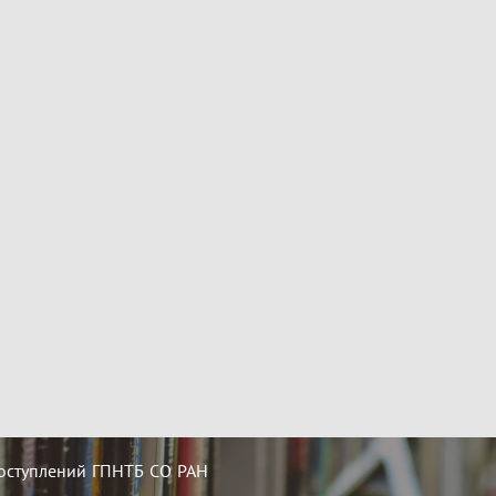
оступлений ГПНТБ СО РАН