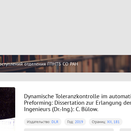
оступлений отделения ГПНТБ СО РАН
Dynamische Toleranzkontrolle im automati
Preforming: Dissertation zur Erlangung de
Ingenieurs (Dr.-Ing.): C. Bülow.
Издательство:
DLR
Год:
2019
Страниц:
XII, 181