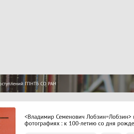
оступлений ГПНТБ СО РАН
<Владимир Семенович Лобзин=Лобзин> в
фотографиях : к 100-летию со дня рожд