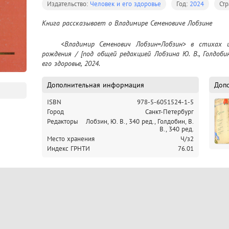
Издательство:
Человек и его здоровье
Год:
2024
Ст
Книга рассказывает о Владимире Семеновиче Лобзине
	<Владимир Семенович Лобзин=Лобзин> в стихах и фотографиях : к 100-летию со дня 
рождения / [под общей редакцией Лобзина Ю. В., Голдобин
его здоровье, 2024.
Дополнительная информация
Доп
ISBN
978-5-6051524-1-5
Город
Санкт-Петербург
Редакторы
Лобзин, Ю. В., 340 ред.,
Голдобин, В.
В., 340 ред.
Место хранения
Ч/з2
Индекс ГРНТИ
76.01