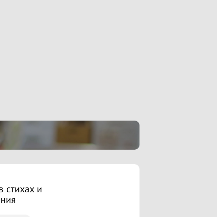
 стихах и
ения