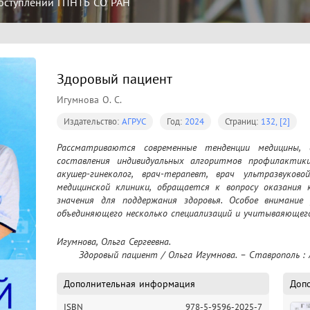
оступлений ГПНТБ СО РАН
Здоровый пациент
Игумнова О. С.
Издательство:
АГРУС
Год:
2024
Страниц:
132, [2]
Рассматриваются современные тенденции медицины, о
составления индивидуальных алгоритмов профилактики 
акушер-гинеколог, врач-терапевт, врач ультразвуково
медицинской клиники, обращается к вопросу оказания 
значения для поддержания здоровья. Особое внимание 
объединяющего несколько специализаций и учитываяющег
Игумнова, Ольга Сергеевна.

	Здоровый пациент / Ольга Игумнова. – Ставрополь : 
Дополнительная информация
Доп
ISBN
978-5-9596-2025-7