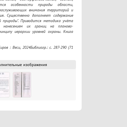
уются особенности природы области, 
заслуживающих внимания территорий и 
я. Существенно дополняет содержание 
 природы". Приводится методика учёта 
 нанесением их границ на планово- 
нципу иерархии уровней охраны. Книга 
им познакомиться с примечательными 
края
олнительные изображения