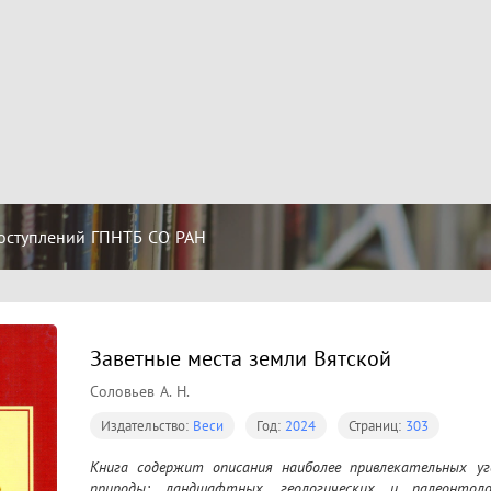
оступлений ГПНТБ СО РАН
Заветные места земли Вятской
Соловьев А. Н.
Издательство:
Веси
Год:
2024
Страниц:
303
Книга содержит описания наиболее привлекательных уг
природы: ландшафтных, геологических и палеонтологи