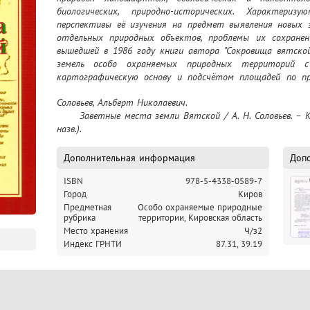
биологических, природно-исторических. Характериз
перспективы её изучения на предмет выявления новых 
отдельных природных объектов, проблемы их сохранени
вышедшей в 1986 году книги автора "Сокровища вятской
земель особо охраняемых природных территорий с
картографическую основу и подсчётом площадей по при
может быть справочником-путеводителем всем желающ
Соловьев, Альберт Николаевич.

подлежащими особой охране уголками природы вятского 
	Заветные места земли Вятской / А. Н. Соловьев. – Киров : Веси, 2024Библиогр.: с. 287-290 (71 
назв.).
Дополнительная информация
Доп
ISBN
978-5-4338-0589-7
Город
Киров
Предметная
Особо охраняемые природные
рубрика
территории, Кировская область
Место хранения
Ч/з2
Индекс ГРНТИ
87.31,
39.19