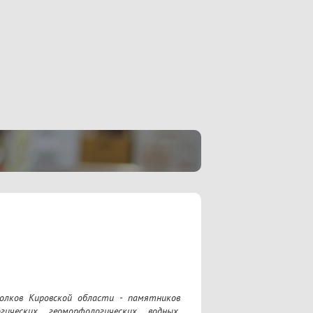
олков Кировской области - памятников 
ческих, геоморфологических, водных, 