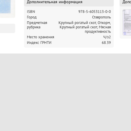
Дополнительная информация
Доп
ISBN
978-5-6053113-0-0
Город
Ставрополь
Предметная
Крупный рогатый скот, Откорм,
рубрика
Крупный рогатый скот, Мясная
продуктивность
Место хранения
Ч/з2
Индекс ГРНТИ
68.39