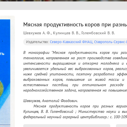
Мясная продуктивность коров при разн
Шевхужев А. Ф., Кулинцев В. В., Голембовский В. В.
Издательство:
Северо-Кавказский ФНАЦ, Ставрополь-Сервис
В монографии "Мясная продуктивность коров при раз
технология, направленная на рост производства говядин
интенсивности выращивания и откорма молодняка и вы
увеличивается удельный вес выбракованных коров, реал
ниже средней упитанности, поэтому разработка эффе
выбракованных коров, повышение их живой массы и у
естественных пастбищ при оптимальном расходе к
народнохозяйственная задача, направленная на повышени
Монография представляет научный и практический инте
Шевхужев, Анатолий Фоадович.

аспирантами, научными работниками и специалистами АП
	Мясная продуктивность коров при разных вариантах откорма / А. Ф. Шевхужев, В. В. 
Кулинцев, В. В. Голембовский ; Министерство науки и выс
федеральный научный аграрный центрБиблиогр.: с. 100-109 (