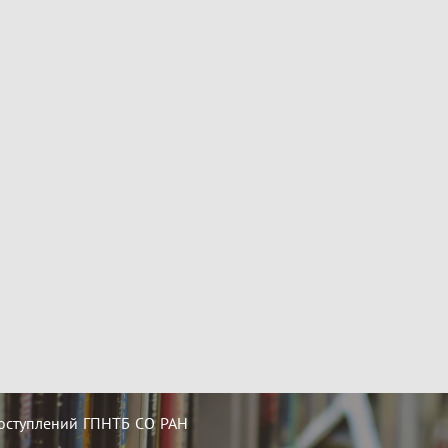
оступлений ГПНТБ СО РАН