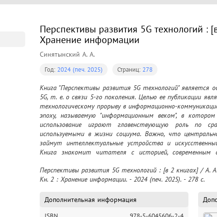
Перспективы развития 5G технологий : [в 
Хранение информации
Синятынский А. А.
Год:
2024 (печ. 2025)
Страниц:
278
Книга "Перспективы развития 5G технологий" является одн
5G, т. е. о связи 5-го поколения. Целью ее публикации я
технологическому прорыву в информационно-коммуникацио
эпоху, называемую "информационным веком", в котором
использование играют главенствующую роль по сра
используемыми в жизни социума. Важно, что центральн
займут интеллектуальные устройства и искусственный
Книга знакомит читателя с историей, современным с
телекоммуникаций. Рассмотрены основные концепции и б
Перспективы развития 5G технологий : [в 2 книгах] / А. А.
связи, распределение частот по радиодиапазону, развит
Кн. 2 : Хранение информации. - 2024 (печ. 2025). - 278 c.
частот систем АФАР. Также рассказано о разверты
Представлены потенциальные проявления развития 5G те
и в повседневной жизни России и мирового сообщества. А
Дополнительная информация
Доп
дополненной реальности, нормах цифрового преобразова
ISBN
978-5-6045606-2-4
формирования цвета. Рассмотрены основные принципы ус