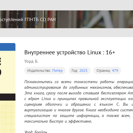
оступлений ГПНТБ СО РАН
Внутреннее устройство Linux : 16+
Уорд Б.
Издательство:
Питер
Год:
2025
Страниц:
479
Познакомьтесь со всеми тонкостями работы операцио
администрирования до глубинных механизмов, обеспечива
Эта книга, сразу после выхода ставшая бестселлером Am
с ядром Linux и принципах правильной эксплуатации ко
сценариев оболочки и обращении с языком С. Вы и
виртуализацию и многое другое. Книга необходима сист
специалистам по защите информации, а также всем, 
максимально быстро и эффективно.
Уорд, Брайан.
