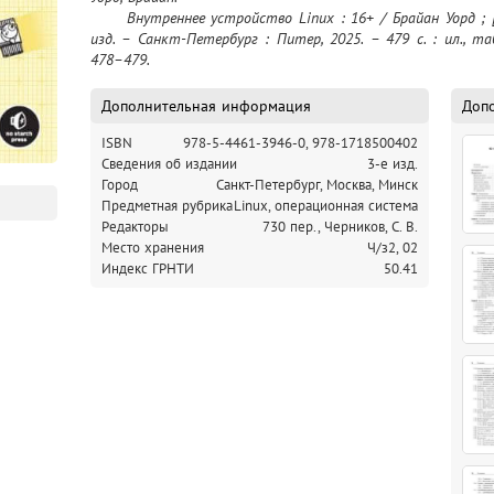
	Внутреннее устройство Linux : 16+ / Брайан Уорд ; [перевел с английского С. Черников]. – 3-е 
изд. – Санкт-Петербург : Питер, 2025. – 479 с. : ил., табл
478–479.
Дополнительная информация
Доп
ISBN
978-5-4461-3946-0,
978-1718500402
Cведения об издании
3-е изд.
Город
Санкт-Петербург, Москва, Минск
Предметная рубрика
Linux, операционная система
Редакторы
730 пер., Черников, С. В.
Место хранения
Ч/з2,
02
Индекс ГРНТИ
50.41