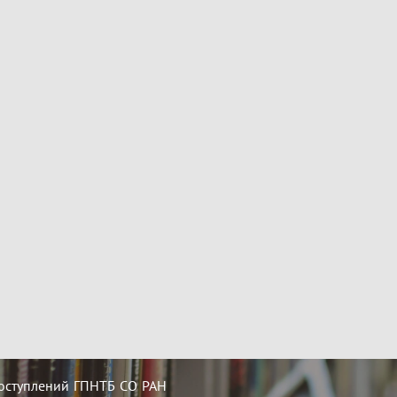
оступлений ГПНТБ СО РАН