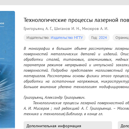
Технологические процессы лазерной по
Григорьянц А. Г., Шиганов И. Н., Мисюров А. И.
Издательство:
Издательство МГТУ
Год:
2024
Страниц
В монографии в большом объеме рассмотрены лазерные
поверхностей металлических деталей и изделий. Опис
обработки сталей, титановых, алюминиевых, медных 
параметров режимов непрерывной и импульсной закалки
поверхностей. Подробно представлен малоизвестный про
материалов. Рассмотрены основы физики этого процесса,
обработки на остаточные напряжения, микроструктуру
Большое внимание уделено технологиям модифицирования
наплавкой. Приведены результаты исследований и внедре
Григорьянц, Александр Григорьевич.

тугоплавких материалов, карбидов и нитридов на по
	Технологические процессы лазерной поверхностной обработки / А. Г. Григорьянц, И. Н. Шиганов, 
металлов. Показано влияние технологических фа
А. И. Мисюров ; под редакцией А. Г. Григорьянца. – Москв
трещиностойкость нанесенных слоев. Даны физическое
техника и технология).Библиогр. в конце гл.
полирования металлических поверхностей различных 
осуществления.
Дополнительная информация
Доп