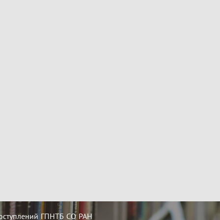
оступлений ГПНТБ СО РАН