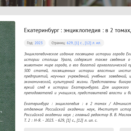
Екатеринбург : энциклопедия : в 2 томах, 
Год:
2023
Страниц:
629, [1] с., [12] л. ил.
Энциклопедическое издание посвящено истории города Ек
истории столицы Урала, содержит также сведения о 
животном мире города, о его богатой археологической пр
500 статей, посвященных истории властных инстит
предприятий, научных учреждений, учебных заведений, ц
экономической, культурной жизни. Представлены биогр
яркий след в истории Екатеринбурга. Для широкого к
преподавателей и учащихся, представителей власти и би
Екатеринбурга, Урала и России. Для специалистов - исто
Екатеринбург : энциклопедия : в 2 томах / Администр
круга читателей, интересующихся прошлым и настоящим
отделение Российской академии наук, Институт истори
Российской академии наук ; главный редактор В. В. Маслако
Т. 2 : Н-Я. - 2023. - 629, [1] с., [12] л. ил. c.