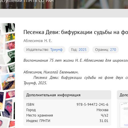
оступлений ГПНТБ СО РАН
Песенка Деви: бифуркации судьбы на фо
Аблесимов Н. Е.
Издательство:
Триумф
Год:
2025
Страниц:
270
Воспоминания 75 лет жизни Н. Е. Аблесимова для широко
Аблесимов, Николай Евгеньевич.

	Песенка Деви: бифуркации судьбы на фоне двух столетий / Н. Е. Аблесимов. – Москва : 
Триумф, 2025.
Дополнительная информация
Доп
ISBN
978-5-94472-241-6
Город
Москва
Место хранения
Ч/з2
Индекс ГРНТИ
31.01