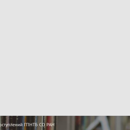
оступлений ГПНТБ СО РАН