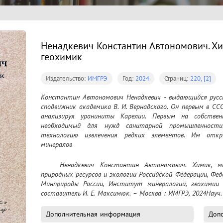
Ненадкевич Константин Автономович. Хи
геохимик
Издательство:
ИМГРЭ
Год:
2024
Страниц:
220, [2]
Константин Автономович Ненадкевич - выдающийся русски
сподвижник академика В. И. Вернадского. Он первым в СС
анализируя ураниниты Карелии. Первым на собственн
необходимый для нужд санитарной промышленности
технологию извлечения редких элементов. Им откры
минералов
	Ненадкевич Константин Автономович. Химик, минералог и геохимик / Министерство 
природных ресурсов и экологии Российской Федерации, Фед
Минприроды России, Институт минералогии, геохимии 
составитель И. Е. Максимюк. – Москва : ИМГРЭ, 2024Науч. т
Дополнительная информация
Доп