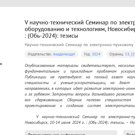
V научно-технический Семинар по элект
оборудованию и технологиям, Новосибирс
: (Обь-2024): тезисы
Научно-технический Семинар по электронно-пучковому
Издательство:
Академиздат
Год:
2024
Страниц:
53, [2
Опубликованные материалы свидетельствуют, насколько
фундаментальным и прикладным проблемам ускорит
Публикации не претендуют на полный охват науч
специалисты и ученые-ускорительщики, но дают н
направлениях, в которых идет развитие электронно-ионно
и за рубежом. Затронуты вопросы дальнейшего развития 
его сдерживающие. Сборник полезен специалистам
проектированию и созданию систем электропитания
электронным, ионным и плазменным технологиям; физиче
	V научно-технический Семинар по электронно-пучковому оборудованию и технологиям, 
студентам-физикам.
Новосибирск, 10-14 июня 2024 г. : (Обь-2024): тезисы. – Н
Дополнительная информация
Допо