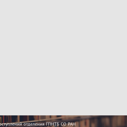
оступлений отделения ГПНТБ СО РАН