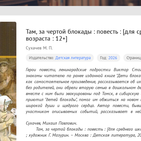
Там, за чертой блокады : повесть : [для
возраста : 12+]
Сухачев М. П.
Издательство:
Детская литература
Год:
2026
Страниц
Герои повести, ленинградские подростки Виктор Стого
знакомы читателю по ранее изданной книге "Дети блокад
как самостоятельное произведение, рассказывается об их 
без родителей, они обрели вторую семью в дошкольном де
вместе с ним были эвакуированы под Томск, в сибирскую
приютил "детей блокады", помог им обжиться на новом м
широкой души и щедрого сердца. Автор повести, бывши
участником описываемых событий, рассказывает в ней
взрослели ребята военных лет, как серьезно и ответ
Сухачев, Михаил Павлович.

мужественно и стойко переносили выпавшие на их долю 
	Там, за чертой блокады : повесть : [для среднего школьного возраста : 12+] / Михаил Сухачёв 
; художник Г. Мазурин. – Москва : Детская литература, 2