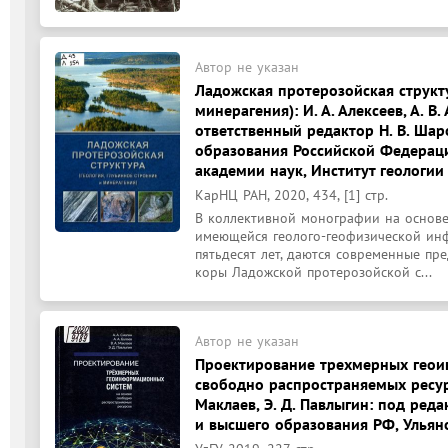
Автор не указан
Ладожская протерозойская структу
минерагения): И. А. Алексеев, А. В. 
ответственный редактор Н. В. Шар
образования Российской Федераци
академии наук, Институт геологии
КарНЦ РАН, 2020, 434, [1] стр.
В коллективной монографии на основе
имеющейся геолого-геофизической ин
пятьдесят лет, даются современные пр
коры Ладожской протерозойской с...
Автор не указан
Проектирование трехмерных геои
свободно распространяемых ресурсов
Маклаев, Э. Д. Павлыгин: под реда
и высшего образования РФ, Ульян