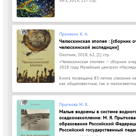
УлГУ, 2019, 227 стр.
Пронякин К. А.
Челюскинская эпопея : [сборник о
челюскинской экспедиции]
Охотник, 2018, 62, [1] стр.
«Челюскинская эпопея» — сборник очер
2018 году Музейным центром «Наследие
Книга посвящена 85-летию спасения че
как общеизвестные, так и малоизвестны
Прыткова М. Я.
Малые водоемы в системе водного 
осадконакопление: М. Я. Прыткова
образования Российской Федераци
Российский государственный педаго