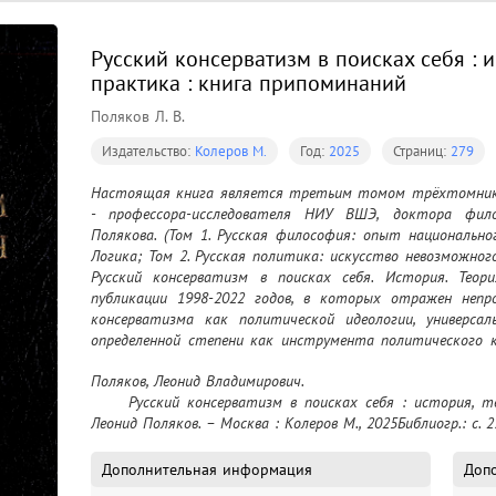
Русский консерватизм в поисках себя : и
практика : книга припоминаний
Поляков Л. В.
Издательство:
Колеров М.
Год:
2025
Страниц:
279
Настоящая книга является третьим томом трёхтомника 
- профессора-исследователя НИУ ВШЭ, доктора фило
Полякова. (Том 1. Русская философия: опыт национально
Логика; Том 2. Русская политика: искусство невозможного.
Русский консерватизм в поисках себя. История. Тео
публикации 1998-2022 годов, в которых отражен непро
консерватизма как политической идеологии, универсал
определенной степени как инструмента политического 
исключительно авторский взгляд на историю поисков кон
Поляков, Леонид Владимирович.

России, что предполагает возможность других версий оп
	Русский консерватизм в поисках себя : история, теория, практика : книга припоминаний / 
Леонид Поляков. – Москва : Колеров М., 2025Библиогр.: с. 2
Дополнительная информация
Доп