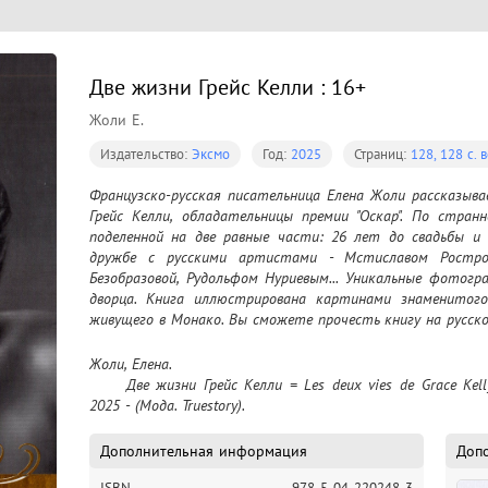
Две жизни Грейс Келли : 16+
Жоли Е.
Издательство:
Эксмо
Год:
2025
Страниц:
128, 128 с. вс
Французско-русская писательница Елена Жоли рассказыв
Грейс Келли, обладательницы премии "Оскар". По странн
поделенной на две равные части: 26 лет до свадьбы и 
дружбе с русскими артистами - Мстиславом Ростропо
Безобразовой, Рудольфом Нуриевым... Уникальные фотогр
дворца. Книга иллюстрирована картинами знаменитого 
живущего в Монако. Вы сможете прочесть книгу на русск
Жоли, Елена.

	Две жизни Грейс Келли = Les deux vies de Grace Kelly : 16+ / Елена Жоли. – Москва : Эксмо, 
2025 - (Мода. Truestory).
Дополнительная информация
Доп
ISBN
978-5-04-220248-3